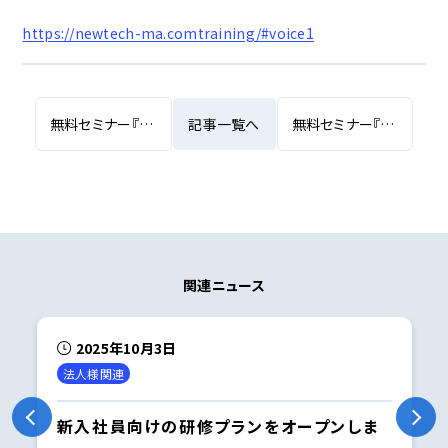
https://newtech-ma.comtraining/#voice1
無料セミナー『カーボンニュートラル視点のサプライチェーン・マネジメント』の登壇
記事一覧へ
無料セミナー『AI人材教育のヒント～「”Pythonプログラマ”から”AI エンジニア”への脱皮」と「”AI を勉強した人”から”AI 企画者”への脱皮」～』の登壇
関連ニュース
2025年10月3日
法人様関連
新入社員向けの研修プランをオープンしま