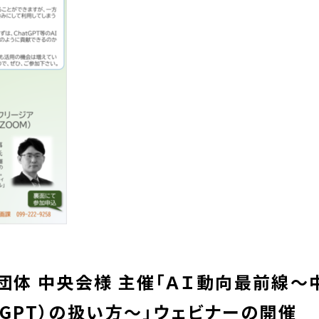
団体 中央会様 主催「ＡＩ動向最前線～
ットGPT）の扱い方～」ウェビナーの開催