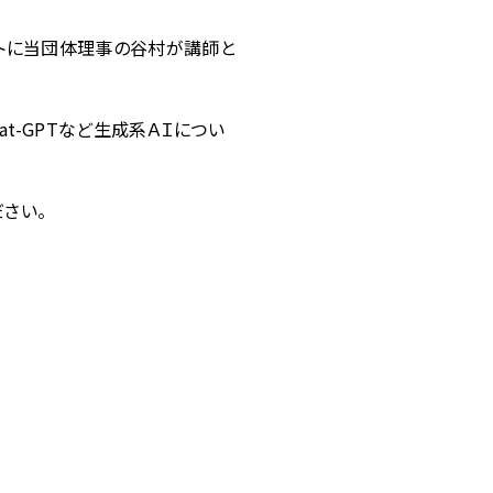
ントに当団体理事の谷村が講師と
at-GPTなど生成系ＡＩについ
さい。
）