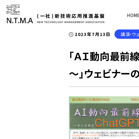
HOM
2023年7月13日
講演・ウ
「ＡＩ動向最前線
～」ウェビナー