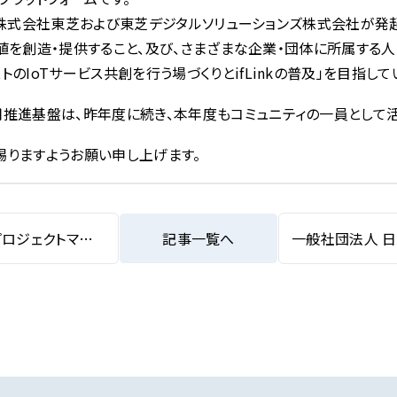
ィは、株式会社東芝および東芝デジタルソリューションズ株式会社が発
な価値を創造・提供すること、及び、さまざまな企業・団体に所属す
のIoTサービス共創を行う場づくりとifLinkの普及」を目指して
推進基盤は、昨年度に続き、本年度もコミュニティの一員として活
賜りますようお願い申し上げます。
2021年5月1日より人工知能プロジェクトマネージャー資格試験の申込みを開始
記事一覧へ
一般社団法人 日