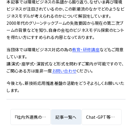
本記事では環境ビジネスの系譜から振り返り、なぜいま再び環境
ビジネスが注目されているのか、この新潮流のなかでどのようなビ
ジネスモデルが考えられるのかについて解説をしています。
2000年代のグリーンテックブームの失敗要因から現在の第二次ブ
ームの背景などを知り、自身の会社のビジネスモデル探索のヒント
を得たい方にすすめられる内容となっております。
当団体では環境ビジネス対応の為の
教育・研修講座
などもご用意
しています。
講演式・座学式・演習式など形式を問わずご案内が可能ですので、
ご関心ある方は是非一度
お問い合わせ
ください。
今後とも、新技術応用推進基盤の活動をどうぞよろしくお願いいた
します。
『社内外連携の課題を考える ～イノベーティブな連携はなぜうまくいかないのか～』ウェビナーの開催について
記事一覧へ
Chat-GPT等に関する当団体理事への取材記事について